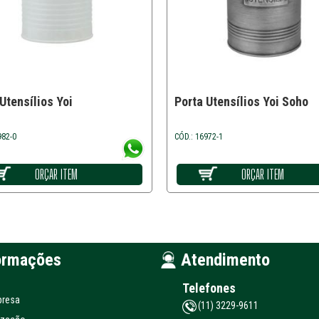
Utensílios Yoi
Porta Utensílios Yoi Soho
982-0
CÓD.: 16972-1
ORÇAR ITEM
ORÇAR ITEM
ormações
Atendimento
Telefones
presa
(11) 3229-9611