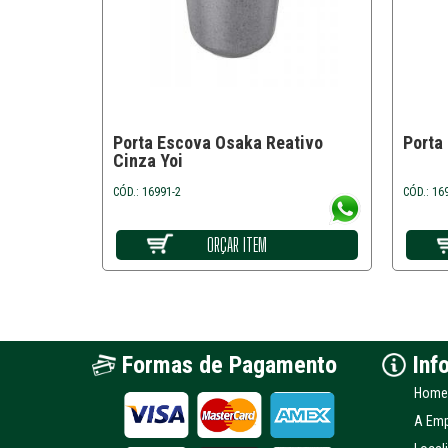
Porta Escova Osaka Reativo
Porta 
Cinza Yoi
CÓD.: 16991-2
CÓD.: 16
ORÇAR ITEM
Formas de Pagamento
Inf
Home
A Em