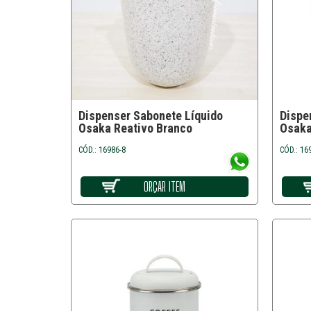
Dispenser Sabonete Líquido
Dispe
Osaka Reativo Branco
Osaka
CÓD.: 16986-8
CÓD.: 16
ORÇAR ITEM