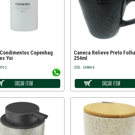
 Condimentos Copenhag
Caneca Relieve Preto Folh
es Yoi
254ml
975-2
CÓD.: 16984-4
ORÇAR ITEM
ORÇAR ITEM