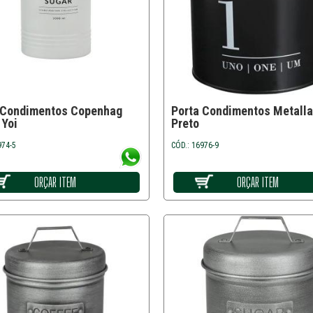
 Condimentos Copenhag
Porta Condimentos Metalla
 Yoi
Preto
974-5
CÓD.: 16976-9
ORÇAR ITEM
ORÇAR ITEM