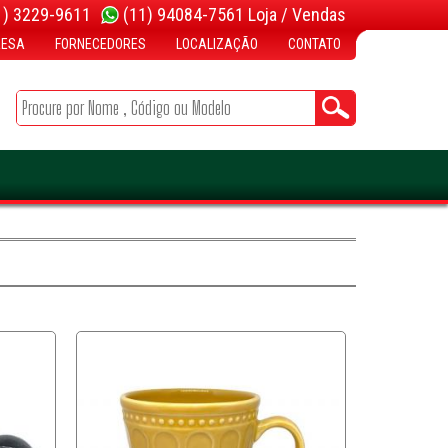
1) 3229-9611
(11) 94084-7561 Loja / Vendas
RESA
FORNECEDORES
LOCALIZAÇÃO
CONTATO
DIVERSOS PARA CASA
FECHADURAS