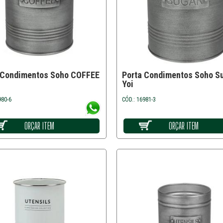
 Condimentos Soho COFFEE
Porta Condimentos Soho S
Yoi
980-6
CÓD.: 16981-3
ORÇAR ITEM
ORÇAR ITEM