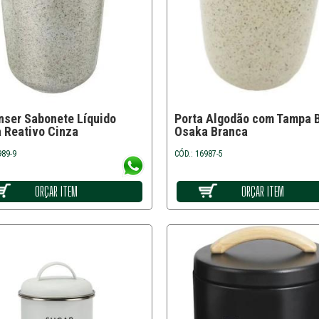
nser Sabonete Líquido
Porta Algodão com Tampa
 Reativo Cinza
Osaka Branca
989-9
CÓD.: 16987-5
ORÇAR ITEM
ORÇAR ITEM