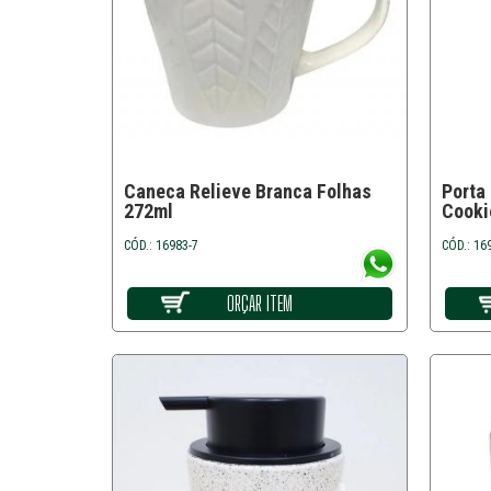
Caneca Relieve Branca Folhas
Porta
272ml
Cooki
CÓD.: 16983-7
CÓD.: 16
ORÇAR ITEM